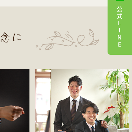
公
式
L
I
N
E